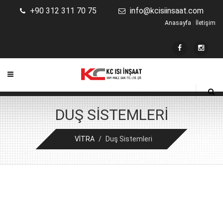
+90 312 311 70 75
info@kcisiinsaat.com
Anasayfa
|
İletişim
DUŞ SISTEMLERI
VİTRA
/
Duş Sistemleri