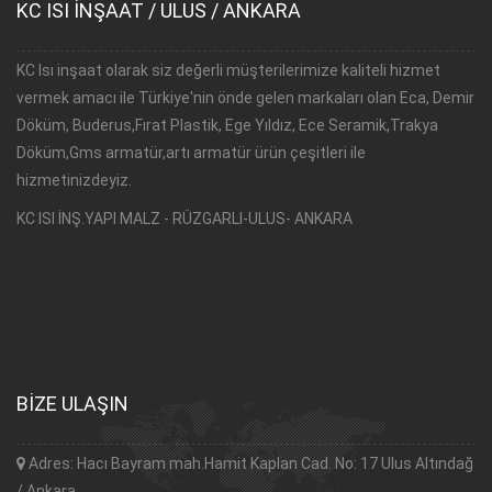
KC ISI İNŞAAT / ULUS / ANKARA
KC Isı inşaat olarak siz değerli müşterilerimize kaliteli hizmet
vermek amacı ile Türkiye'nin önde gelen markaları olan Eca, Demir
Döküm, Buderus,Fırat Plastik, Ege Yıldız, Ece Seramik,Trakya
Döküm,Gms armatür,artı armatür ürün çeşitleri ile
hizmetinizdeyiz.
KC ISI İNŞ.YAPI MALZ
- RÜZGARLI-ULUS- ANKARA
BİZE ULAŞIN
Adres: Hacı Bayram mah.Hamit Kaplan Cad. No: 17 Ulus Altındağ
/ Ankara