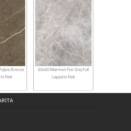
ulpis Bronze
60x60 Marmori Fior Grej Full
ato Rek
Lappato Rek
ARİTA