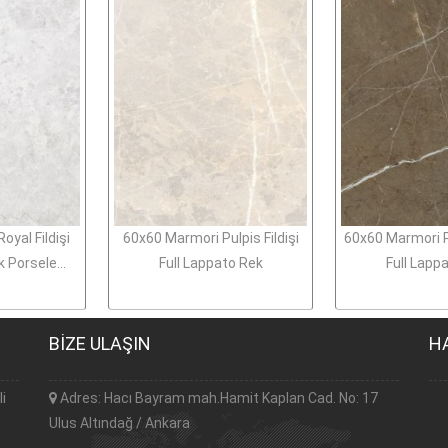
yal Fildişi
60x60 Marmori Pulpis Fildişi
60x60 Marmori P
 Porsele...
Full Lappato Rek
Full Lapp
BİZE ULAŞIN
H
li
Adres: Hacı Bayram mah.Hamit Kaplan Cad. No: 17
Ulus Altındağ / Ankara