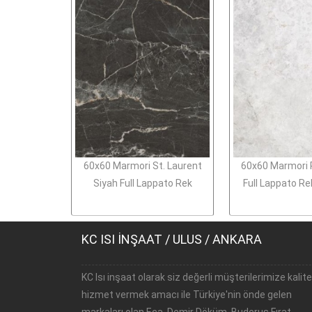
60x60 Marmori St. Laurent
60x60 Marmori Ro
Siyah Full Lappato Rek
Full Lappato Rek
KC ISI İNŞAAT / ULUS / ANKARA
KC Isı inşaat olarak siz değerli müşterilerimize kalite
hizmet vermek amacı ile Türkiye'nin önde gelen