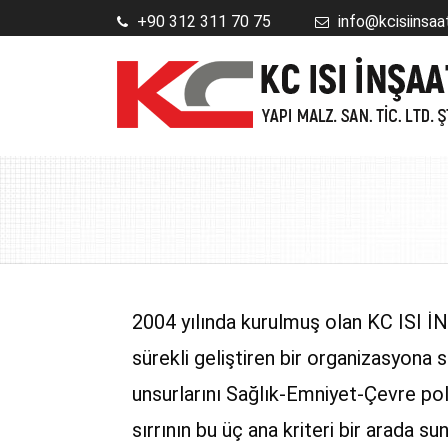
+90 312 311 70 75
info@kcisiinsaa
2004 yılında kurulmuş olan KC ISI İNŞ
sürekli geliştiren bir organizasyona 
unsurlarını Sağlık-Emniyet-Çevre po
sırrının bu üç ana kriteri bir arada 