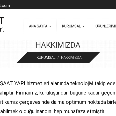
t.com
ANA SAYFA
KURUMSAL
ÜRÜNLERİM
HAKKIMIZDA
KURUMSAL
/
HAKKIMIZDA
AAT YAPI hizmetleri alanında teknolojiyi takip eden v
sahiptir. Firmamız, kuruluşundan bugüne kadar geçen 
litikamız çerçevesinde daima optimum noktada birle
sunabilmek olduğu inancını hep muhafaza etmiştir.