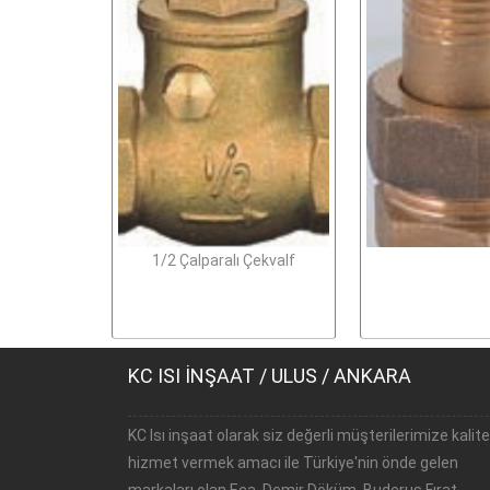
1/2 Çalparalı Çekvalf
KC ISI İNŞAAT / ULUS / ANKARA
KC Isı inşaat olarak siz değerli müşterilerimize kalite
hizmet vermek amacı ile Türkiye'nin önde gelen